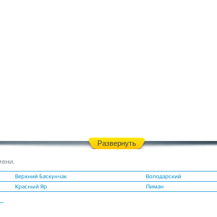
Развернуть
мени.
Верхний Баскунчак
Володарский
Красный Яр
Лиман