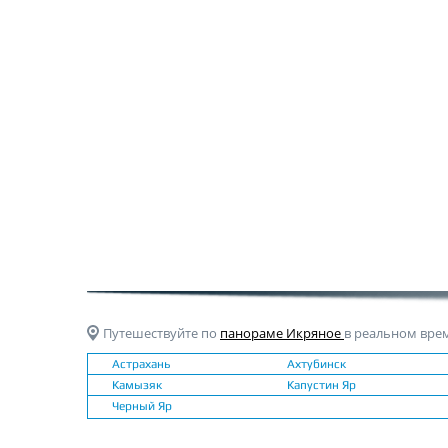
Путешествуйте по
панораме Икряное
в реальном вре
Астрахань
Ахтубинск
Камызяк
Капустин Яр
Черный Яр