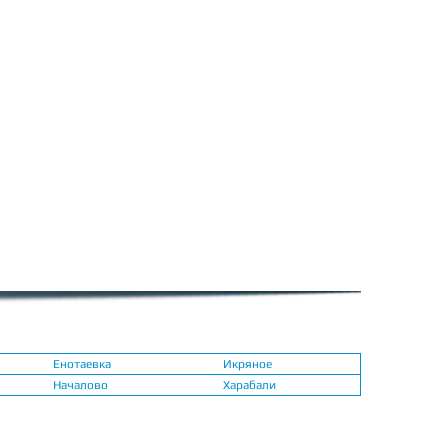
Енотаевка
Икряное
Началово
Харабали