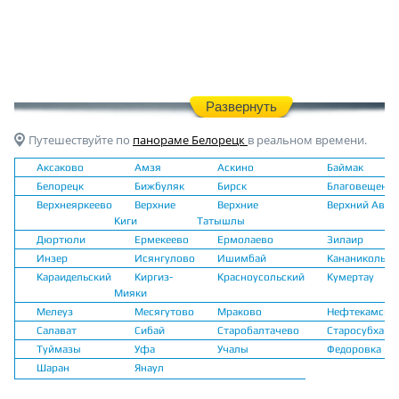
Развернуть
Путешествуйте по
панораме Белорецк
в реальном времени.
Аксаково
Амзя
Аскино
Баймак
Белорецк
Бижбуляк
Бирск
Благовещенск
Верхнеяркеево
Верхние
Верхние
Верхний Авзя
Киги
Татышлы
Дюртюли
Ермекеево
Ермолаево
Зилаир
Инзер
Исянгулово
Ишимбай
Кананикольск
Караидельский
Киргиз-
Красноусольский
Кумертау
Мияки
Мелеуз
Месягутово
Мраково
Нефтекамск
Салават
Сибай
Старобалтачево
Старосубханг
Туймазы
Уфа
Учалы
Федоровка
Шаран
Янаул