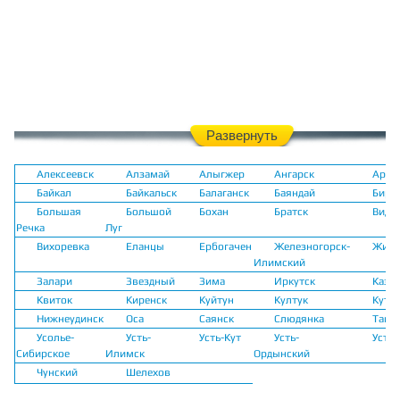
Развернуть
Алексеевск
Алзамай
Алыгжер
Ангарск
Арте
Байкал
Байкальск
Балаганск
Баяндай
Бирю
Большая
Большой
Бохан
Братск
Види
Речка
Луг
Вихоревка
Еланцы
Ербогачен
Железногорск-
Жига
Илимский
Залари
Звездный
Зима
Иркутск
Каза
Квиток
Киренск
Куйтун
Култук
Куту
Нижнеудинск
Оса
Саянск
Слюдянка
Тайш
Усолье-
Усть-
Усть-Кут
Усть-
Усть-
Сибирское
Илимск
Ордынский
Чунский
Шелехов