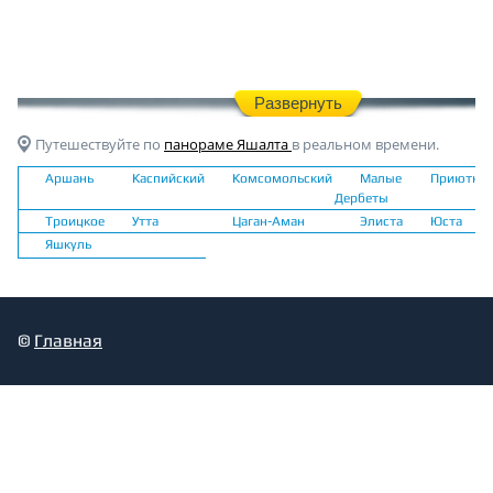
Развернуть
Путешествуйте по
панораме Яшалта
в реальном времени.
Аршань
Каспийский
Комсомольский
Малые
Приютно
Дербеты
Троицкое
Утта
Цаган-Аман
Элиста
Юста
Яшкуль
©
Главная