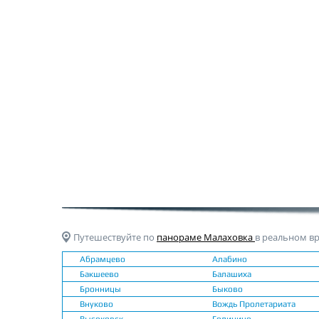
Путешествуйте по
панораме Малаховка
в реальном в
Абрамцево
Алабино
Бакшеево
Балашиха
Бронницы
Быково
Внуково
Вождь Пролетариата