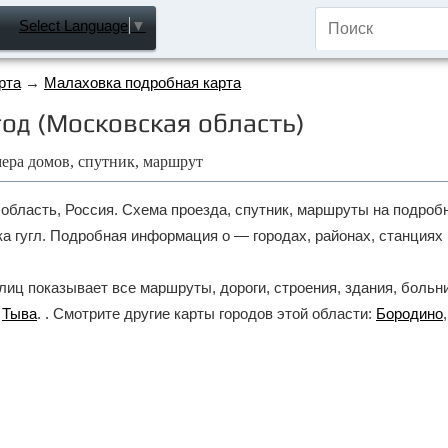
Select Language
▼
рта
→
Малаховка подробная карта
од (Московская область)
мера домов, спутник, маршрут
бласть, Россия. Схема проезда, спутник, маршруты на подробн
 гугл. Подробная информация о — городах, районах, станциях 
иц показывает все маршруты, дороги, строения, здания, больни
,
Тыва
. . Смотрите другие карты городов этой области:
Бородино