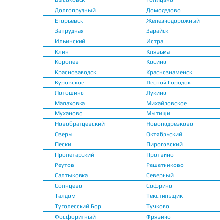
Высоковск
Голицино
Долгопрудный
Домодедово
Егорьевск
Железнодорожный
Запрудная
Зарайск
Ильинский
Истра
Клин
Клязьма
Королев
Косино
Краснозаводск
Краснознаменск
Куровское
Лесной Городок
Лотошино
Лукино
Малаховка
Михайловское
Муханово
Мытищи
Новобратцевский
Новоподрезково
Озеры
Октябрьский
Пески
Пироговский
Пролетарский
Протвино
Реутов
Решетниково
Салтыковка
Северный
Солнцево
Софрино
Талдом
Текстильщик
Туголесский Бор
Тучково
Фосфоритный
Фрязино