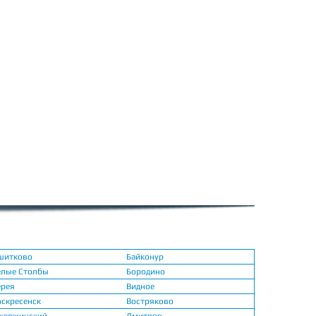
шитково
Байконур
елые Столбы
Бородино
ерея
Видное
оскресенск
Востряково