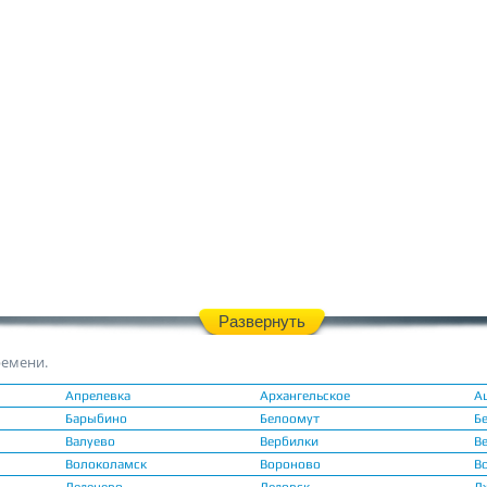
Развернуть
ремени.
Апрелевка
Архангельское
А
Барыбино
Белоомут
Б
Валуево
Вербилки
В
Волоколамск
Вороново
В