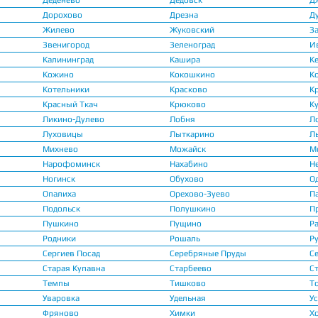
Деденево
Дедовск
Д
Дорохово
Дрезна
Д
Жилево
Жуковский
З
Звенигород
Зеленоград
И
Калининград
Кашира
К
Кожино
Кокошкино
К
Котельники
Красково
К
Красный Ткач
Крюково
К
Ликино-Дулево
Лобня
Л
Луховицы
Лыткарино
Л
Михнево
Можайск
М
Нарофоминск
Нахабино
Н
Ногинск
Обухово
О
Опалиха
Орехово-Зуево
П
Подольск
Полушкино
П
Пушкино
Пущино
Р
Родники
Рошаль
Р
Сергиев Посад
Серебряные Пруды
С
Старая Купавна
Старбеево
С
Темпы
Тишково
Т
Уваровка
Удельная
У
Фряново
Химки
Х