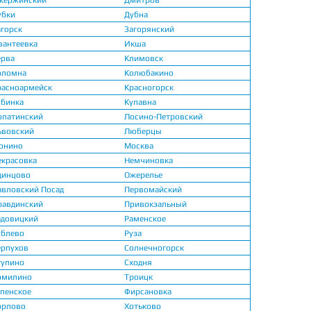
жержинский
Дмитров
убки
Дубна
агорск
Загорянский
вантеевка
Икша
ерва
Климовск
оломна
Колюбакино
расноармейск
Красногорск
убинка
Купавна
опатинский
Лосино-Петровский
ьвовский
Люберцы
онино
Москва
екрасовка
Немчиновка
динцово
Ожерелье
авловский Посад
Первомайский
равдинский
Привокзальный
адовицкий
Раменское
ублево
Руза
ерпухов
Солнечногорск
тупино
Сходня
омилино
Троицк
спенское
Фирсановка
орлово
Хотьково