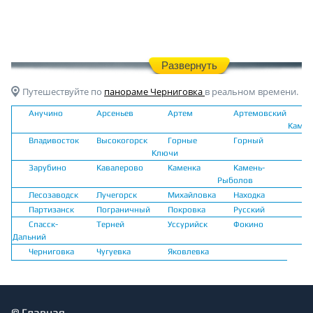
Развернуть
Путешествуйте по
панораме Черниговка
в реальном времени.
Анучино
Арсеньев
Артем
Артемовский
Б
Камен
Владивосток
Высокогорск
Горные
Горный
Да
Ключи
Зарубино
Кавалерово
Каменка
Камень-
К
Рыболов
Лесозаводск
Лучегорск
Михайловка
Находка
Н
Партизанск
Пограничный
Покровка
Русский
С
Спасск-
Терней
Уссурийск
Фокино
Ха
Дальний
Черниговка
Чугуевка
Яковлевка
©
Главная