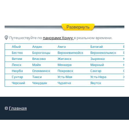
Развернуть
Путешествуйте по
панораме Хонуу
в реальном времени.
Абый
Алдан
Амга
Батагай
Бер
Бестях
Борогонцы
Верхневилюйск
Верхнеколымск
Вер
Витим
Власово
Жиганск
Зырянка
Кан
Ленск
Майя
Менкеря
Мирный
Не
Нюрба
Олекминск
Покровск
Сангар
Сас
Сунтар
Тикси
Усть-Мая
Усть-Нера
Хан
Черский
Чокурдах
Чурапча
Якутск
©
Главная