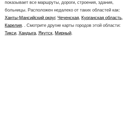
показывает все маршруты, дороги, строения, здания,
больницы. Расположен недалеко от таких областей как:
Ханты-Мансийский округ
,
Чеченская
,
Курганская область
,
Карелия
. . Смотрите другие карты городов этой области:
Тикси
,
Хандыга
,
Якутск
,
Мирный
.