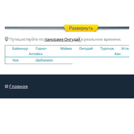
Развернуть
Путешествуйте по
панораме Онгудай
в реальном времени.
Байконур
Горно-
Майма
Онгудай
Турочак
Усть-
Алтайск
Кан
Чоя
Шебалино
©
Главная