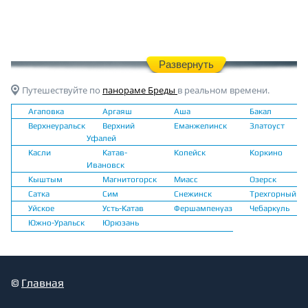
Развернуть
Путешествуйте по
панораме Бреды
в реальном времени.
Агаповка
Аргаяш
Аша
Бакал
Верхнеуральск
Верхний
Еманжелинск
Златоуст
Уфалей
Касли
Катав-
Копейск
Коркино
Ивановск
Кыштым
Магнитогорск
Миасс
Озерск
Сатка
Сим
Снежинск
Трехгорный
Уйское
Усть-Катав
Фершампенуаз
Чебаркуль
Южно-Уральск
Юрюзань
©
Главная