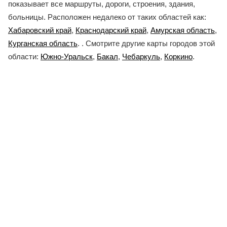
показывает все маршруты, дороги, строения, здания,
больницы. Расположен недалеко от таких областей как:
Хабаровский край
,
Краснодарский край
,
Амурская область
,
Курганская область
. . Смотрите другие карты городов этой
области:
Южно-Уральск
,
Бакал
,
Чебаркуль
,
Коркино
.