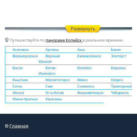
Развернуть
Путешествуйте по
панораме Копейск
в реальном времени.
Агаповка
Аргаяш
Аша
Бакал
Верхнеуральск
Верхний
Еманжелинск
Златоуст
Уфалей
Касли
Катав-
Копейск
Коркино
Ивановск
Кыштым
Магнитогорск
Миасс
Озерск
Сатка
Сим
Снежинск
Трехгорный
Уйское
Усть-Катав
Фершампенуаз
Чебаркуль
Южно-Уральск
Юрюзань
©
Главная