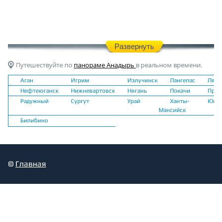
Развернуть
Путешествуйте по
панораме Анадырь
в реальном времени.
Аган
Игрим
Излучинск
Лангепас
Лянт
Нефтеюганск
Нижневартовск
Нягань
Покачи
Прио
Радужный
Сургут
Урай
Ханты-
Югор
Мансийск
Билибино
©
Главная