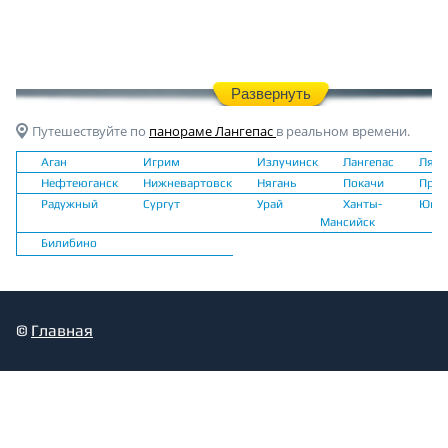
Развернуть
Путешествуйте по
панораме Лангепас
в реальном времени.
Аган
Игрим
Излучинск
Лангепас
Лянт
Нефтеюганск
Нижневартовск
Нягань
Покачи
Прио
Радужный
Сургут
Урай
Ханты-
Югор
Мансийск
Билибино
©
Главная