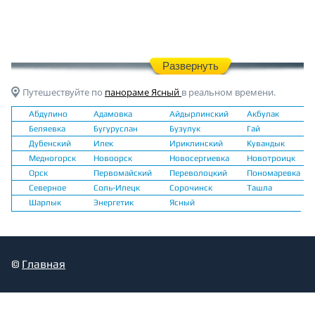
Развернуть
Путешествуйте по
панораме Ясный
в реальном времени.
Абдулино
Адамовка
Айдырлинский
Акбулак
Беляевка
Бугуруслан
Бузулук
Гай
Дубенский
Илек
Ириклинский
Кувандык
Медногорск
Новоорск
Новосергиевка
Новотроицк
Орск
Первомайский
Переволоцкий
Пономаревка
Северное
Соль-Илецк
Сорочинск
Ташла
Шарлык
Энергетик
Ясный
©
Главная