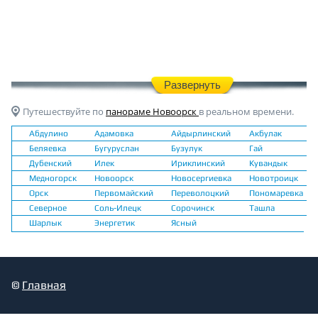
Развернуть
Путешествуйте по
панораме Новоорск
в реальном времени.
Абдулино
Адамовка
Айдырлинский
Акбулак
Беляевка
Бугуруслан
Бузулук
Гай
Дубенский
Илек
Ириклинский
Кувандык
Медногорск
Новоорск
Новосергиевка
Новотроицк
Орск
Первомайский
Переволоцкий
Пономаревка
Северное
Соль-Илецк
Сорочинск
Ташла
Шарлык
Энергетик
Ясный
©
Главная