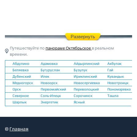
Развернуть
Путешествуйте по
панораме Октябрьское
в реальном
времени.
Абдулино
Адамовка
Айдырлинский
Акбулак
Беляевка
Бугуруслан
Бузулук
Гай
Дубенский
Илек
Ириклинский
Кувандык
Медногорск
Новоорск
Новосергиевка
Новотроицк
Орск
Первомайский
Переволоцкий
Пономаревка
Северное
Соль-Илецк
Сорочинск
Ташла
Шарлык
Энергетик
Ясный
©
Главная