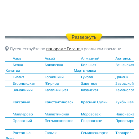
Развернуть
Путешествуйте по
панораме Гигант
в реальном времени.
Азов
Аксай
Алмазный
Аютинск
Белая
Боковская
Большая
Вешенская
Калитва
Мартыновка
Гигант
Горняцкий
Гуково
Донецк
Егорлыкская
Жирнов
Заветное
Заводской
Зимовники
Кагальницкая
Казанская
Каменоломн
Коксовый
Константиновск
Красный Сулин
Куйбышево
Миллерово
Милютинская
Морозовск
Новочеркасс
Орловский
Песчанокопское
Покровское
Пролетарск
Ростов-на-
Сальск
Семикаракорск
Таганрог
Дону