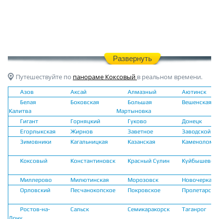
Развернуть
Путешествуйте по
панораме Коксовый
в реальном времени.
Азов
Аксай
Алмазный
Аютинск
Белая
Боковская
Большая
Вешенская
Калитва
Мартыновка
Гигант
Горняцкий
Гуково
Донецк
Егорлыкская
Жирнов
Заветное
Заводской
Зимовники
Кагальницкая
Казанская
Каменоломн
Коксовый
Константиновск
Красный Сулин
Куйбышево
Миллерово
Милютинская
Морозовск
Новочеркасс
Орловский
Песчанокопское
Покровское
Пролетарск
Ростов-на-
Сальск
Семикаракорск
Таганрог
Дону