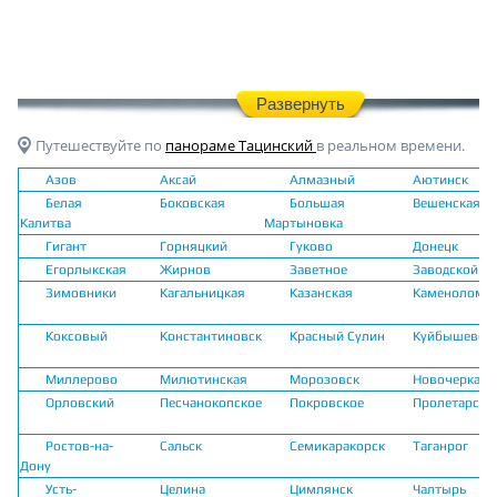
Развернуть
Путешествуйте по
панораме Тацинский
в реальном времени.
Азов
Аксай
Алмазный
Аютинск
Белая
Боковская
Большая
Вешенская
Калитва
Мартыновка
Гигант
Горняцкий
Гуково
Донецк
Егорлыкская
Жирнов
Заветное
Заводской
Зимовники
Кагальницкая
Казанская
Каменоломн
Коксовый
Константиновск
Красный Сулин
Куйбышево
Миллерово
Милютинская
Морозовск
Новочеркасс
Орловский
Песчанокопское
Покровское
Пролетарск
Ростов-на-
Сальск
Семикаракорск
Таганрог
Дону
Усть-
Целина
Цимлянск
Чалтырь