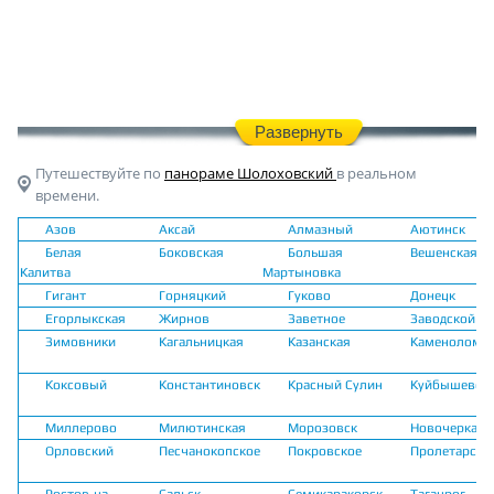
Развернуть
Путешествуйте по
панораме Шолоховский
в реальном
времени.
Азов
Аксай
Алмазный
Аютинск
Белая
Боковская
Большая
Вешенская
Калитва
Мартыновка
Гигант
Горняцкий
Гуково
Донецк
Егорлыкская
Жирнов
Заветное
Заводской
Зимовники
Кагальницкая
Казанская
Каменоломн
Коксовый
Константиновск
Красный Сулин
Куйбышево
Миллерово
Милютинская
Морозовск
Новочеркасс
Орловский
Песчанокопское
Покровское
Пролетарск