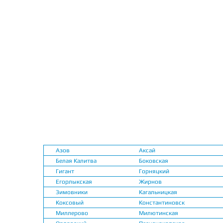
Азов
Аксай
Белая Калитва
Боковская
Гигант
Горняцкий
Егорлыкская
Жирнов
Зимовники
Кагальницкая
Коксовый
Константиновск
Миллерово
Милютинская