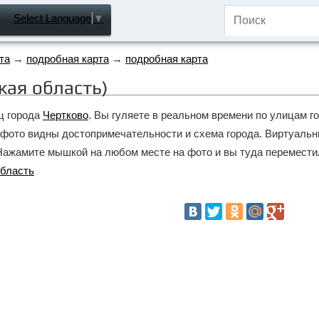
Select Language
▼
та
→
подробная карта
→
подробная карта
кая область)
ц города
Чертково
. Вы гуляете в реальном времени по улицам г
а фото видны достопримечательности и схема города. Виртуаль
 Нажамите мышкой на любом месте на фото и вы туда перемести
область