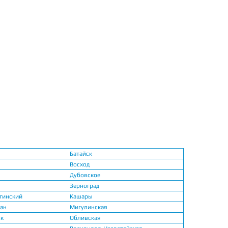
Батайск
Восход
Дубовское
Зерноград
тинский
Кашары
ган
Мигулинская
ск
Обливская