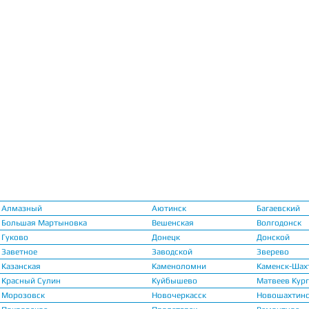
Алмазный
Аютинск
Багаевский
Большая Мартыновка
Вешенская
Волгодонск
Гуково
Донецк
Донской
Заветное
Заводской
Зверево
Казанская
Каменоломни
Каменск-Шах
Красный Сулин
Куйбышево
Матвеев Кур
Морозовск
Новочеркасск
Новошахтин